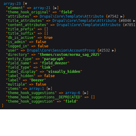
array:23
 [
▼
  "
element
" => 
array:21
 [
▶
]

  "
theme_hook_original
" => "
field
"

  "
attributes
" => 
Drupal\Core\Template
\
Attribute
 {
#7542 
▶
}

  "
title_attributes
" => 
Drupal\Core\Template
\
Attribute
 {
#8046 
▶
  "
content_attributes
" => 
Drupal\Core\Template
\
Attribute
 {
#7851
  "
title_prefix
" => []

  "
title_suffix
" => []

  "
db_is_active
" => 
true
  "
is_admin
" => 
false
  "
logged_in
" => 
false
  "
user
" => 
Drupal\Core\Session
\
AccountProxy
 {
#2532 
▶
}

  "
directory
" => "
themes/custom/norma_sag_2025
"

  "
entity_type
" => "
paragraph
"

  "
field_name
" => "
field_deezer
"

  "
field_type
" => "
link
"

  "
label_display
" => "
visually_hidden
"

  "
label_hidden
" => 
false
  "
label
" => "
Deezer
"

  "
multiple
" => 
false
  "
items
" => 
array:1
 [
▶
]

  "
theme_hook_suggestions
" => 
array:6
 [
▶
]

  "
theme_hook_suggestions__DEPRECATED
" => []

  "
theme_hook_suggestion
" => "
field