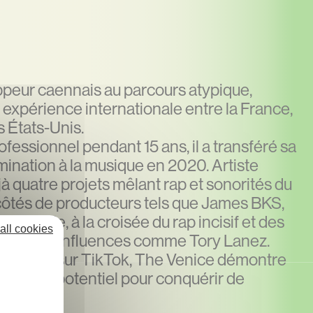
ppeur caennais au parcours atypique,
expérience internationale entre la France,
s États-Unis.
fessionnel pendant 15 ans, il a transféré sa
rmination à la musique en 2020. Artiste
jà quatre projets mêlant rap et sonorités du
côtés de producteurs tels que James BKS,
Son style, à la croisée du rap incisif et des
all cookies
oque des influences comme Tory Lanez.
es viraux sur TikTok, The Venice démontre
n et son potentiel pour conquérir de
stiques.