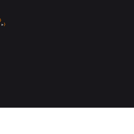
}

 
▶
}
