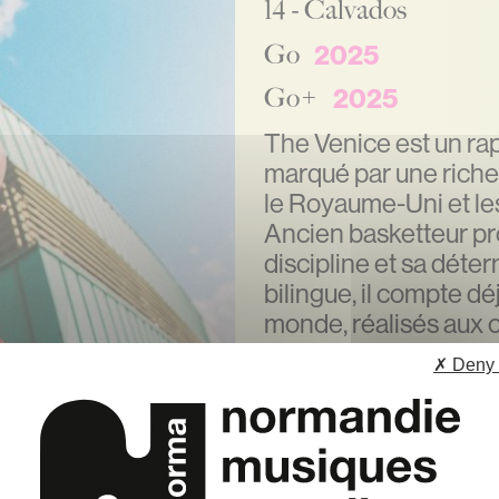
Département
14 - Calvados
Participation
Édition
2025
Parcours
Go
Édition
2025
Parcours
Go+
Biographie
The Venice est un ra
marqué par une riche 
le Royaume-Uni et le
Ancien basketteur pro
discipline et sa déte
bilingue, il compte dé
monde, réalisés aux 
l'Orkestra et Airmow. 
✗ Deny 
mélodies suaves, év
Grâce à des freestyl
son envie d'innovatio
nouvelles scènes arti