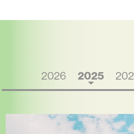
Aller
au
contenu
principal
Vue
2026
2025
202