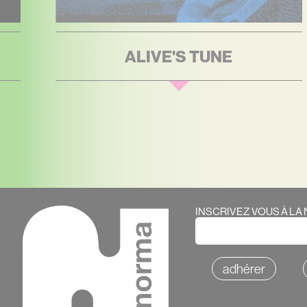
AMORITO
Contenu
Webform
INSCRIVEZ VOUS À L
adhérer