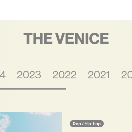
THE VENICE
4
2023
2022
2021
2
Esthétique
Rap / Hip-hop