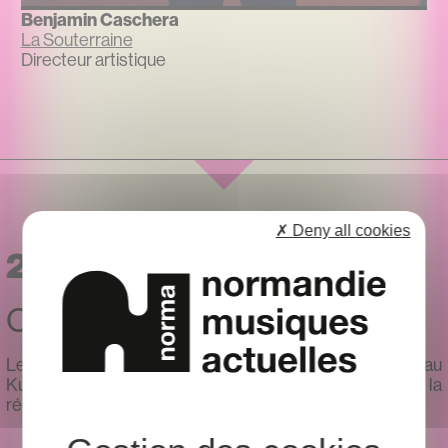
Benjamin Caschera
La Souterraine
Directeur artistique
✗ Deny all cookies
2024
Comité de sélection START
Le comité de sélection START s’est réuni le 2 avril 2024 au
Kubb (Evreux, Eure) et a invité les 5 professionnel·les de la
région :