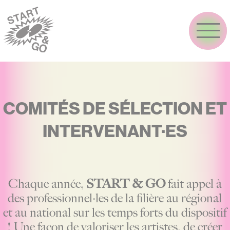
Aller
au
contenu
principal
COMITÉS DE SÉLECTION ET
INTERVENANT·ES
Chaque année,
START & GO
fait appel à
des professionnel·les de la filière au régional
et au national sur les temps forts du dispositif
! Une façon de valoriser les artistes, de créer