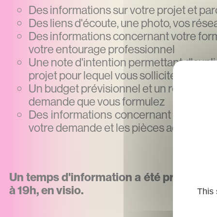
Des informations sur votre projet et par
Des liens d'écoute, une photo, vos rés
Des informations concernant votre forma
votre entourage professionnel
Une note d'intention permettant d'explic
projet pour lequel vous solliciter une a
Un budget prévisionnel et un rétroplann
demande que vous formulez
Des informations concernant la structu
votre demande et les pièces administra
Un temps d'information a été proposé le 
à 19h, en visio.
This 