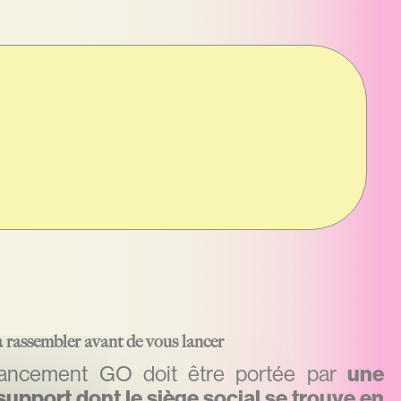
à rassembler avant de vous lancer
ancement GO doit être portée par
une
support dont le siège social se trouve en