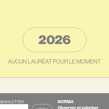
2026
AUCUN LAURÉAT POUR LE MOMENT.
Texte
NORMA
A NEWSLETTER
Observer et valoriser