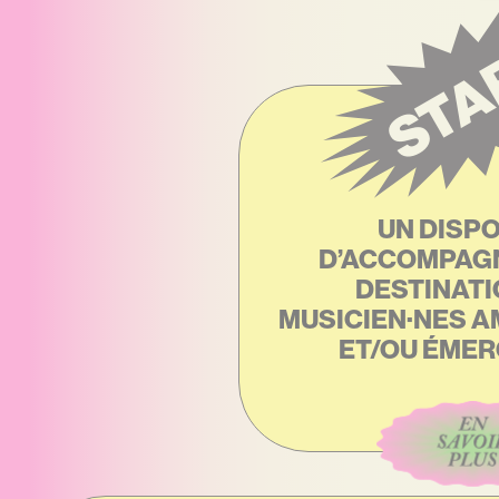
STA
UN DISPO
D’ACCOMPAG
DESTINATI
MUSICIEN·NES A
ET/OU ÉMER