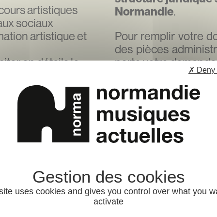
cours artistiques
Normandie
.
eaux sociaux
tion artistique et
Pour remplir votre d
des pièces administra
iter en détails le
porte votre demande 
✗ Deny 
ide au projet GO
Statuts à jour, da
ing en lien avec la
Récépissé de décl
le récépissé de d
re juridique qui porte
Fiche INSEE
tives associées.
Composition du 
RIB de la structu
lundi 15 juin de 16h
Attention !
Il est né
préfecture (ou le ca
site uses cookies and gives you control over what you w
modification en pré
activate
apparaitre la même a