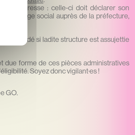
angé d'adresse : celle-ci doit déclarer son
 de siège social auprès de la préfecture,
banque.
t demandé si ladite structure est assujettie
t due forme de ces pièces administratives
éligibilité. Soyez donc vigilant·es !
rée GO.