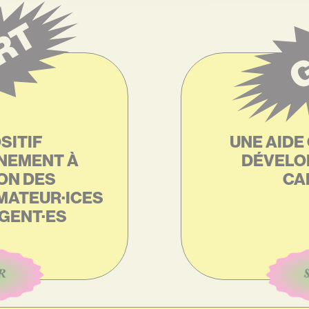
RT
G
SITIF
UNE AIDE
NEMENT À
DÉVELO
ON DES
CA
MATEUR·ICES
GENT·ES