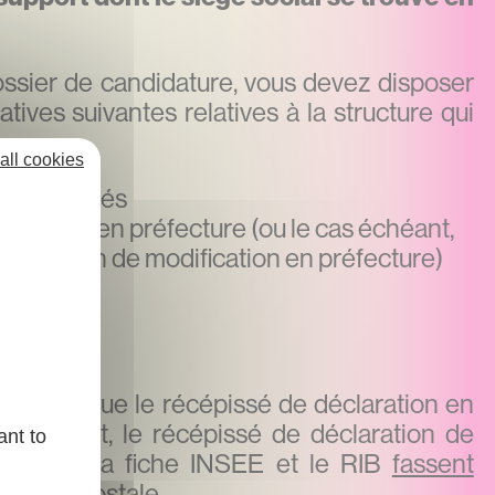
ossier de candidature, vous devez disposer
tives suivantes relatives à la structure qui
:
all cookies
tés et signés
aration en préfecture (ou le cas échéant,
éclaration de modification en préfecture)
bureau
re support
cessaire que le récépissé de déclaration en
s échéant, le récépissé de déclaration de
ant to
fecture), la fiche INSEE et le RIB
fassent
dresse postale
.