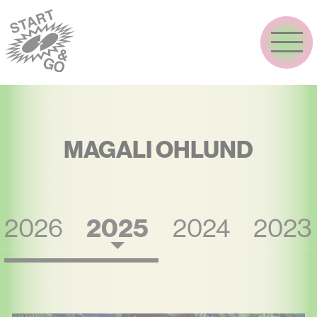
Aller
au
contenu
principal
MAGALI OHLUND
Vue
2026
2025
2024
2023